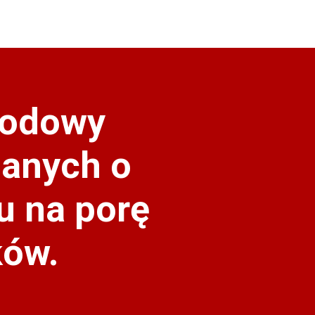
wodowy
danych o
u na porę
ków.