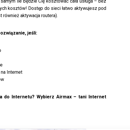
m samym ile będzie Cię kosztować cała usługa – bez
tych kosztów! Dostęp do sieci łatwo aktywujesz pod
 również aktywacja routera).
ozwiązanie, jeśli:
o
ie
 na Internet
ów
 do Internetu? Wybierz Airmax – tani Internet