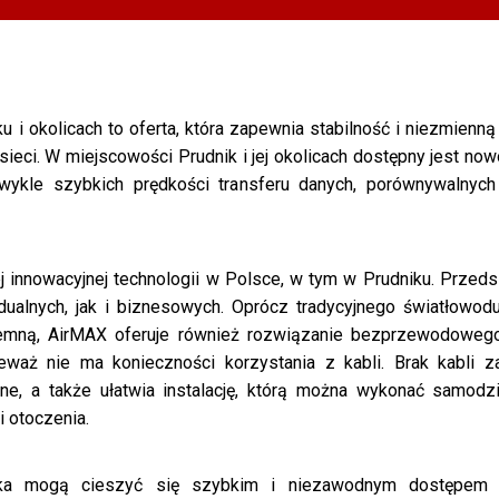
i okolicach to oferta, która zapewnia stabilność i niezmienną
sieci. W miejscowości Prudnik i jej okolicach dostępny jest n
ezwykle szybkich prędkości transferu danych, porównywalny
innowacyjnej technologii w Polsce, w tym w Prudniku. Przedsi
dualnych, jak i biznesowych. Oprócz tradycyjnego światłowo
emną, AirMAX oferuje również rozwiązanie bezprzewodowego ś
ieważ nie ma konieczności korzystania z kabli. Brak kabli 
e, a także ułatwia instalację, którą można wykonać samodzi
i otoczenia.
ika mogą cieszyć się szybkim i niezawodnym dostępem d