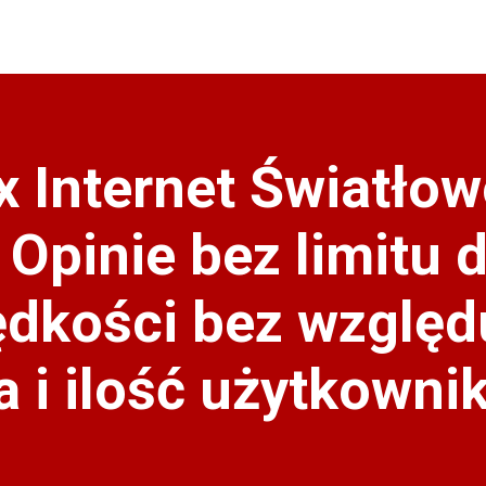
x Internet Światło
 Opinie bez limitu 
rędkości bez względ
a i ilość użytkowni